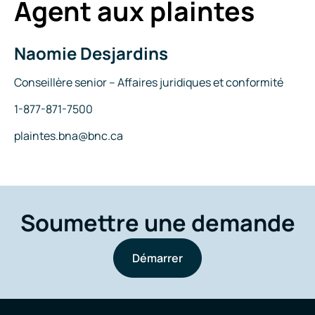
Agent aux plaintes
Internet
Naomie Desjardins
Nom
Titre
Conseillère senior – Affaires juridiques et conformité
Téléphone
1-877-871-7500
Courriel
plaintes.bna@bnc.ca
Soumettre une demande
Démarrer