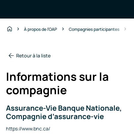
A
À propos de l’OAP
Compagnies participantes
Accueil
Retour à la liste
Informations sur la
compagnie
Assurance-Vie Banque Nationale,
Nom
de
Compagnie d’assurance-vie
la
compagnie
Site
https://www.bnc.ca/