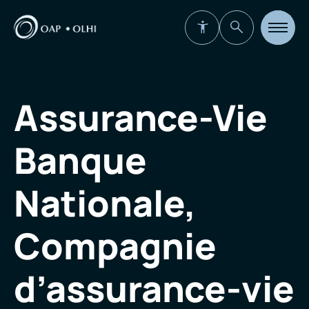
Ouvrir
la
navigat
du
site
Assurance-Vie
Banque
Nationale,
Compagnie
d’assurance-vie