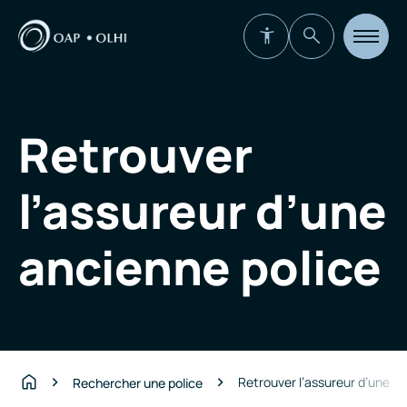
Ouvrir
la
navigat
du
site
Retrouver
l’assureur d’une
ancienne police
Retrouver l’assureur d’une a
Rechercher une police
Accueil