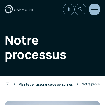
Ouvrir
la
navigat
du
site
Notre
processus
Notre processu
Plaintes en assurance de personnes
Accueil