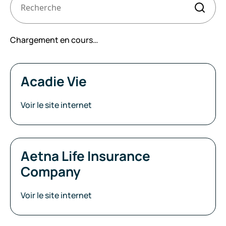
Les
Chargement en cours…
résultats
seront
mis
à
Acadie Vie
jour
au
Voir le site internet
fur
et
à
mesure
Aetna Life Insurance
que
Company
vous
écrivez.
Voir le site internet