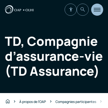
Ouvrir
la
navigat
du
site
TD, Compagnie
d’assurance-vie
(TD Assurance)
T
À propos de l’OAP
Compagnies participantes
Accueil