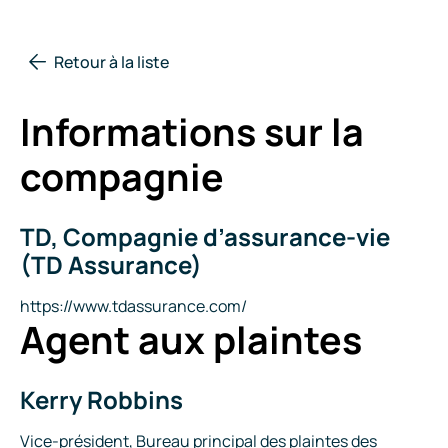
Retour à la liste
Informations sur la
compagnie
TD, Compagnie d’assurance-vie
Nom
de
(TD Assurance)
la
compagnie
Site
https://www.tdassurance.com/
Agent aux plaintes
Internet
Kerry Robbins
Nom
Titre
Vice-président, Bureau principal des plaintes des