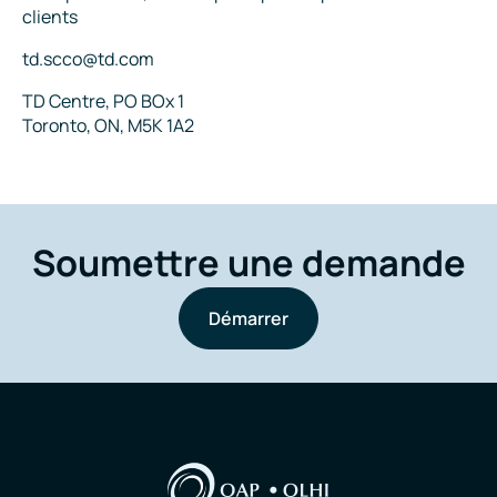
clients
Courriel
td.scco@td.com
Adresse
TD Centre, PO BOx 1
Toronto, ON, M5K 1A2
Soumettre une demande
Démarrer