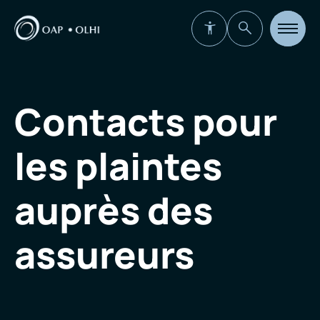
Ouvrir
la
navigat
du
site
Contacts pour
les plaintes
auprès des
assureurs