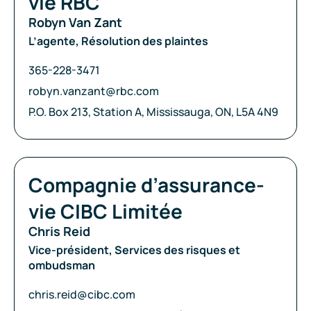
vie RBC
Robyn Van Zant
L’agente, Résolution des plaintes
Téléphone:
365-228-3471
Courriel:
robyn.vanzant@rbc.com
Adresse:
P.O. Box 213, Station A, Mississauga, ON, L5A 4N9
Compagnie:
Compagnie d’assurance-
vie CIBC Limitée
Chris Reid
Vice-président, Services des risques et
ombudsman
Courriel:
chris.reid@cibc.com