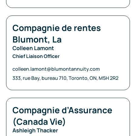
Compagnie:
Compagnie de rentes
Blumont, La
Colleen Lamont
Chief Liaison Officer
Courriel:
colleen.lamont@blumontannuity.com
Adresse:
333, rue Bay, bureau 710, Toronto, ON, M5H 2R2
Compagnie:
Compagnie d’Assurance
(Canada Vie)
Ashleigh Thacker