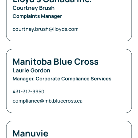
Courtney Brush
Complaints Manager
Courriel:
courtney.brush@lloyds.com
Compagnie:
Manitoba Blue Cross
Laurie Gordon
Manager, Corporate Compliance Services
Téléphone:
431-317-9950
Courriel:
compliance@mb.bluecross.ca
Compagnie:
Manuvie