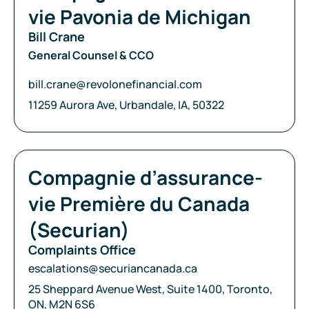
vie Pavonia de Michigan
Bill Crane
General Counsel & CCO
Courriel:
bill.crane@revolonefinancial.com
Adresse:
11259 Aurora Ave, Urbandale, IA, 50322
Compagnie:
Compagnie d’assurance-
vie Première du Canada
(Securian)
Complaints Office
Courriel:
escalations@securiancanada.ca
Adresse:
25 Sheppard Avenue West, Suite 1400, Toronto,
ON, M2N 6S6