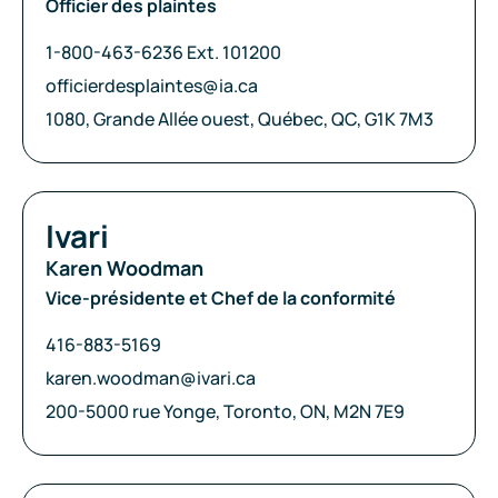
Officier des plaintes
Téléphone:
1-800-463-6236 Ext. 101200
Courriel:
officierdesplaintes@ia.ca
Adresse:
1080, Grande Allée ouest, Québec, QC, G1K 7M3
Compagnie:
Ivari
Karen Woodman
Vice-présidente et Chef de la conformité
Téléphone:
416-883-5169
Courriel:
karen.woodman@ivari.ca
Adresse:
200-5000 rue Yonge, Toronto, ON, M2N 7E9