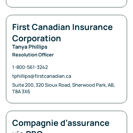
Compagnie:
First Canadian Insurance
Corporation
Tanya Phillips
Resolution Officer
Téléphone:
1-800-561-3242
Courriel:
tphillips@firstcanadian.ca
Adresse:
Suite 200, 320 Sioux Road, Sherwood Park, AB,
T8A 3X6
Compagnie:
Compagnie d’assurance