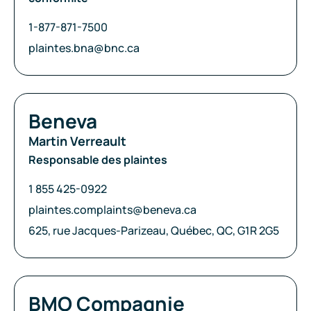
Téléphone:
1-877-871-7500
Courriel:
plaintes.bna@bnc.ca
Compagnie:
Beneva
Martin Verreault
Responsable des plaintes
Téléphone:
1 855 425-0922
Courriel:
plaintes.complaints@beneva.ca
Adresse:
625, rue Jacques-Parizeau, Québec, QC, G1R 2G5
Compagnie:
BMO Compagnie