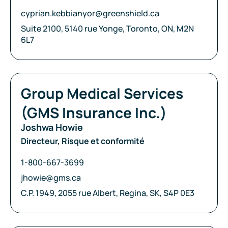
Courriel:
cyprian.kebbianyor@greenshield.ca
Adresse:
Suite 2100, 5140 rue Yonge, Toronto, ON, M2N
6L7
Compagnie:
Group Medical Services
(GMS Insurance Inc.)
Joshwa Howie
Directeur, Risque et conformité
Téléphone:
1-800-667-3699
Courriel:
jhowie@gms.ca
Adresse:
C.P. 1949, 2055 rue Albert, Regina, SK, S4P 0E3