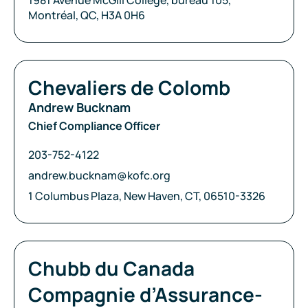
1981 Avenue McGill College, bureau 105,
Montréal, QC, H3A 0H6
Compagnie:
Chevaliers de Colomb
Andrew Bucknam
Chief Compliance Officer
Téléphone:
203-752-4122
Courriel:
andrew.bucknam@kofc.org
Adresse:
1 Columbus Plaza, New Haven, CT, 06510-3326
Compagnie:
Chubb du Canada
Compagnie d’Assurance-