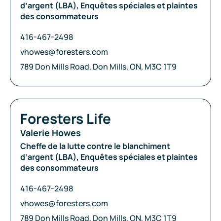
d’argent (LBA), Enquêtes spéciales et plaintes
des consommateurs
Téléphone:
416-467-2498
Courriel:
vhowes@foresters.com
Adresse:
789 Don Mills Road, Don Mills, ON, M3C 1T9
Compagnie:
Foresters Life
Valerie Howes
Cheffe de la lutte contre le blanchiment
d’argent (LBA), Enquêtes spéciales et plaintes
des consommateurs
Téléphone:
416-467-2498
Courriel:
vhowes@foresters.com
Adresse:
789 Don Mills Road, Don Mills, ON, M3C 1T9