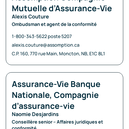
Mutuelle d’Assurance-Vie
Alexis Couture
Ombudsman et agent de la conformité
Téléphone:
1-800-343-5622 poste 5207
Courriel:
alexis.couture@assomption.ca
Adresse:
C.P. 160, 770 rue Main, Moncton, NB, E1C 8L1
Compagnie:
Assurance-Vie Banque
Nationale, Compagnie
d’assurance-vie
Naomie Desjardins
Conseillère senior – Affaires juridiques et
conformité