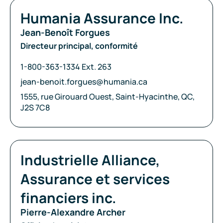
Compagnie:
Humania Assurance Inc.
Jean-Benoît Forgues
Directeur principal, conformité
Téléphone:
1-800-363-1334 Ext. 263
Courriel:
jean-benoit.forgues@humania.ca
Adresse:
1555, rue Girouard Ouest, Saint-Hyacinthe, QC,
J2S 7C8
Compagnie:
Industrielle Alliance,
Assurance et services
financiers inc.
Pierre-Alexandre Archer