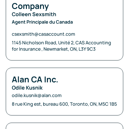
Company
Colleen Sexsmith
Agent Principale du Canada
Courriel:
csexsmith@casaccount.com
Adresse:
1145 Nicholson Road, Unité 2, CAS Accounting
for Insurance , Newmarket, ON, L3Y 9C3
Compagnie:
Alan CA Inc.
Odile Kusnik
Courriel:
odile.kusnik@alan.com
Adresse:
8 rue King est, bureau 600, Toronto, ON, M5C 1B5