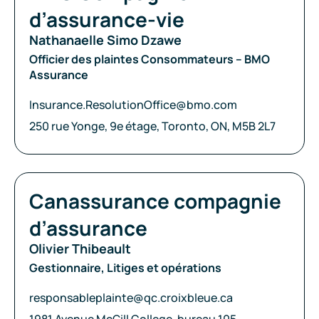
d’assurance-vie
Nathanaelle Simo Dzawe
Officier des plaintes Consommateurs – BMO
Assurance
Courriel:
Insurance.ResolutionOffice@bmo.com
Adresse:
250 rue Yonge, 9e étage, Toronto, ON, M5B 2L7
Compagnie:
Canassurance compagnie
d’assurance
Olivier Thibeault
Gestionnaire, Litiges et opérations
Courriel:
responsableplainte@qc.croixbleue.ca
Adresse: