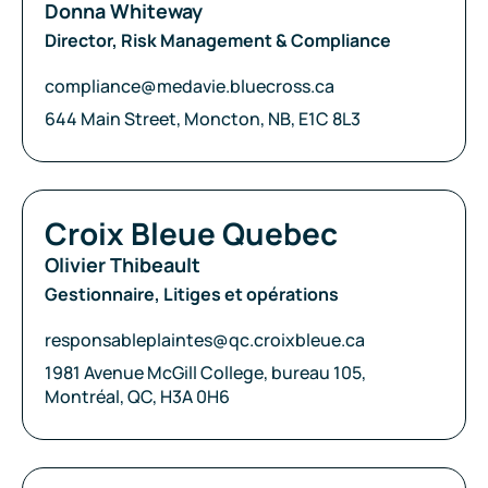
Donna Whiteway
Director, Risk Management & Compliance
Courriel:
compliance@medavie.bluecross.ca
Adresse:
644 Main Street, Moncton, NB, E1C 8L3
Compagnie:
Croix Bleue Quebec
Olivier Thibeault
Gestionnaire, Litiges et opérations
Courriel:
responsableplaintes@qc.croixbleue.ca
Adresse:
1981 Avenue McGill College, bureau 105,
Montréal, QC, H3A 0H6