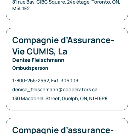
Adresse:
81 rue Bay, CIBC Square, 24e étage, Toronto, ON,
M5L 1E2
Compagnie:
Compagnie d’Assurance-
Vie CUMIS, La
Denise Fleischmann
Ombudsperson
Téléphone:
1-800-265-2662, Ext. 306009
Courriel:
denise_fleischmann@cooperators.ca
Adresse:
130 Macdonell Street, Guelph, ON, N1H 6P8
Compagnie:
Compagnie d’assurance-