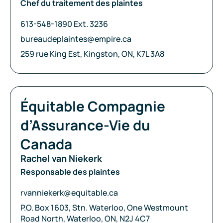
Chef du traitement des plaintes
Téléphone:
613-548-1890 Ext. 3236
Courriel:
bureaudeplaintes@empire.ca
Adresse:
259 rue King Est, Kingston, ON, K7L 3A8
Compagnie:
Équitable Compagnie
d’Assurance-Vie du
Canada
Rachel van Niekerk
Responsable des plaintes
Courriel:
rvanniekerk@equitable.ca
Adresse:
P.O. Box 1603, Stn. Waterloo, One Westmount
Road North, Waterloo, ON, N2J 4C7