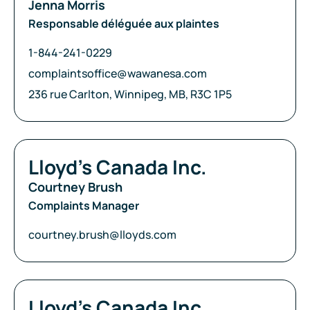
Jenna Morris
Responsable déléguée aux plaintes
Téléphone:
1-844-241-0229
Courriel:
complaintsoffice@wawanesa.com
Adresse:
236 rue Carlton, Winnipeg, MB, R3C 1P5
Compagnie:
Lloyd’s Canada Inc.
Courtney Brush
Complaints Manager
Courriel:
courtney.brush@lloyds.com
Compagnie:
Lloyd’s Canada Inc.