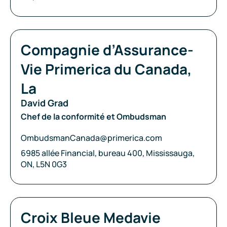
Compagnie:
Compagnie d’Assurance-
Vie Primerica du Canada,
La
David Grad
Chef de la conformité et Ombudsman
Courriel:
OmbudsmanCanada@primerica.com
Adresse:
6985 allée Financial, bureau 400, Mississauga,
ON, L5N 0G3
Compagnie:
Croix Bleue Medavie