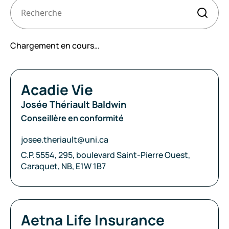
Recherche
Les
Chargement en cours…
résultats
seront
mis
à
Compagnie:
Acadie Vie
jour
Josée Thériault Baldwin
au
Conseillère en conformité
fur
et
Courriel:
josee.theriault@uni.ca
à
Adresse:
C.P. 5554, 295, boulevard Saint-Pierre Ouest,
mesure
Caraquet, NB, E1W 1B7
que
vous
écrivez.
Compagnie:
Aetna Life Insurance