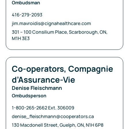
Ombudsman
Téléphone:
416-279-2093
Courriel:
jim.mavroidis@cignahealthcare.com
Adresse:
301 – 100 Consilium Place, Scarborough, ON,
M1H 3E3
Compagnie:
Co-operators, Compagnie
d’Assurance-Vie
Denise Fleischmann
Ombudsperson
Téléphone:
1-800-265-2662 Ext. 306009
Courriel:
denise_fleischmann@cooperators.ca
Adresse:
130 Macdonell Street, Guelph, ON, N1H 6P8