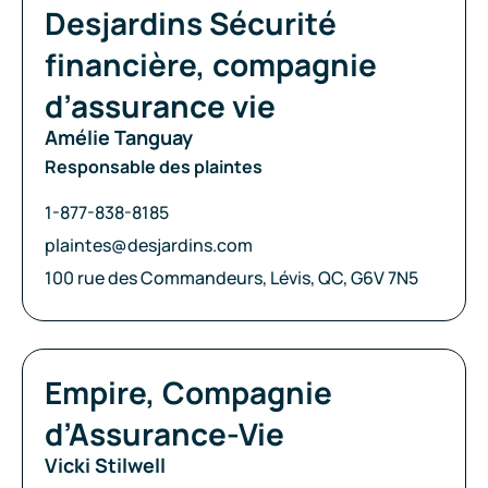
Compagnie:
Desjardins Sécurité
financière, compagnie
d’assurance vie
Amélie Tanguay
Responsable des plaintes
Téléphone:
1-877-838-8185
Courriel:
plaintes@desjardins.com
Adresse:
100 rue des Commandeurs, Lévis, QC, G6V 7N5
Compagnie:
Empire, Compagnie
d’Assurance-Vie
Vicki Stilwell