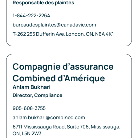
Responsable des plaintes
Téléphone:
1-844-222-2264
Courriel:
bureaudesplaintes@canadavie.com
Adresse:
T-262 255 Dufferin Ave, London, ON, N6A 4K1
Compagnie:
Compagnie d’assurance
Combined d’Amérique
Ahlam Bukhari
Director, Compliance
Téléphone:
905-608-3755
Courriel:
ahlam.bukhari@combined.com
Adresse:
6711 Mississauga Road, Suite 706, Mississauga,
ON, L5N 2W3