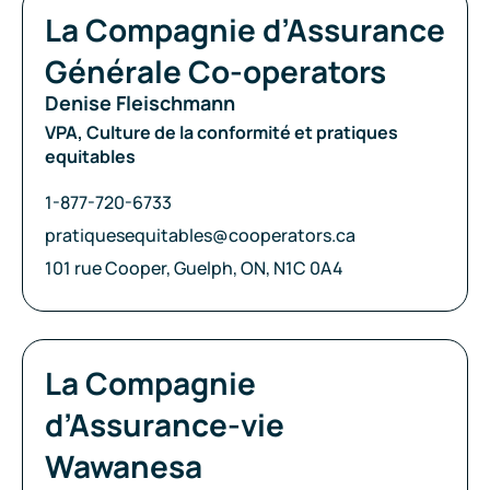
Compagnie:
La Compagnie d’Assurance
Générale Co-operators
Denise Fleischmann
VPA, Culture de la conformité et pratiques
equitables
Téléphone:
1-877-720-6733
Courriel:
pratiquesequitables@cooperators.ca
Adresse:
101 rue Cooper, Guelph, ON, N1C 0A4
Compagnie:
La Compagnie
d’Assurance-vie
Wawanesa