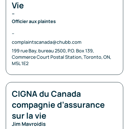
Vie
–
Officier aux plaintes
Téléphone:
–
Courriel:
complaintscanada@chubb.com
Adresse:
199 rue Bay, bureau 2500, P.O. Box 139,
Commerce Court Postal Station, Toronto, ON,
M5L 1E2
Compagnie:
CIGNA du Canada
compagnie d’assurance
sur la vie
Jim Mavroidis