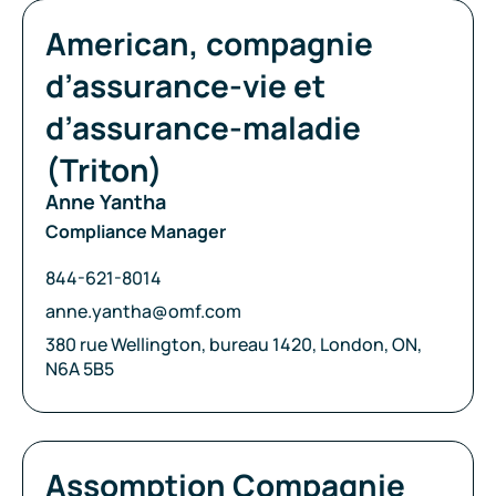
Compagnie:
American, compagnie
d’assurance-vie et
d’assurance-maladie
(Triton)
Anne Yantha
Compliance Manager
Téléphone:
844-621-8014
Courriel:
anne.yantha@omf.com
Adresse:
380 rue Wellington, bureau 1420, London, ON,
N6A 5B5
Compagnie:
Assomption Compagnie