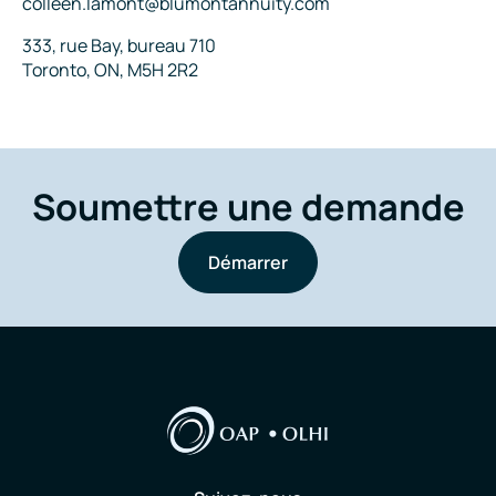
Courriel
colleen.lamont@blumontannuity.com
Adresse
333, rue Bay, bureau 710
Toronto, ON, M5H 2R2
Soumettre une demande
Démarrer