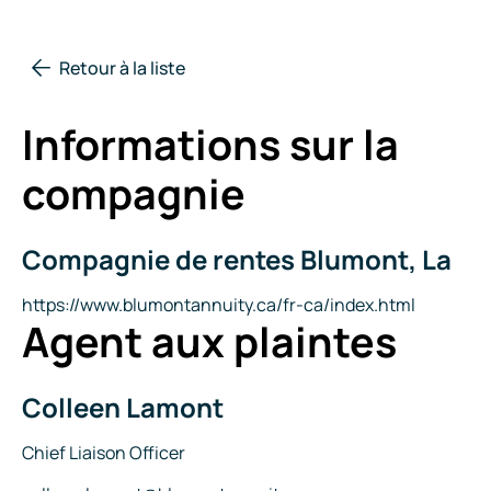
Retour à la liste
Informations sur la
compagnie
Compagnie de rentes Blumont, La
Nom
de
la
Site
https://www.blumontannuity.ca/fr-ca/index.html
Agent aux plaintes
compagnie
Internet
Colleen Lamont
Nom
Titre
Chief Liaison Officer