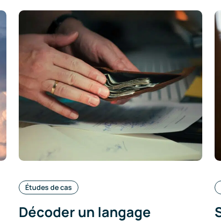
Catégories
Études de cas
:
n
Décoder un langage