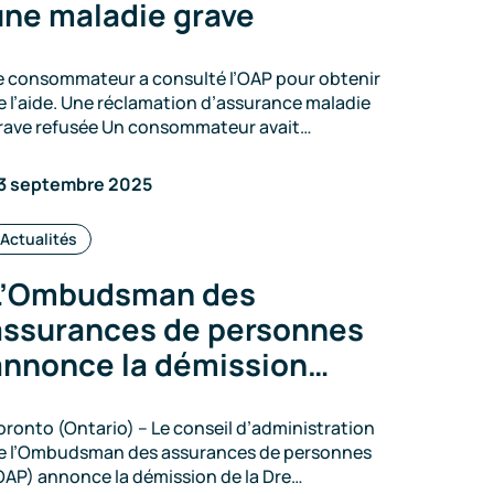
une maladie grave
e consommateur a consulté l’OAP pour obtenir
e l’aide. Une réclamation d’assurance maladie
rave refusée Un consommateur avait…
3 septembre 2025
Catégories
Actualités
:
L’Ombudsman des
assurances de personnes
annonce la démission…
oronto (Ontario) – Le conseil d’administration
e l’Ombudsman des assurances de personnes
OAP) annonce la démission de la Dre…