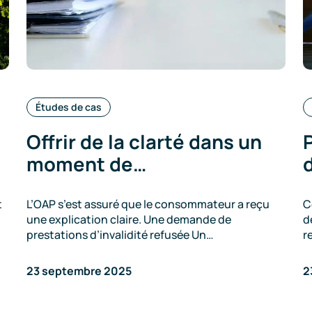
Catégories
Études de cas
:
Offrir de la clarté dans un
P
moment de…
d
t
L’OAP s’est assuré que le consommateur a reçu
C
une explication claire. Une demande de
d
prestations d’invalidité refusée Un…
r
23 septembre 2025
2