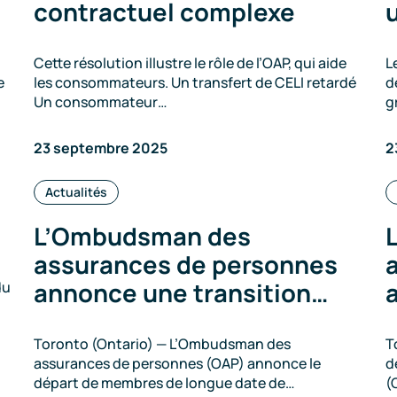
contractuel complexe
Cette résolution illustre le rôle de l’OAP, qui aide
L
e
les consommateurs. Un transfert de CELI retardé
d
Un consommateur…
g
23 septembre 2025
2
Catégories
Actualités
:
L’Ombudsman des
assurances de personnes
annonce une transition…
du
Toronto (Ontario) — L’Ombudsman des
T
assurances de personnes (OAP) annonce le
d
départ de membres de longue date de…
(