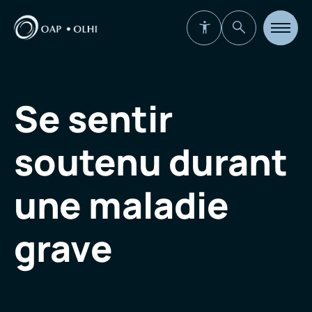
Ouvrir
la
navigat
du
site
Se sentir
soutenu durant
une maladie
grave