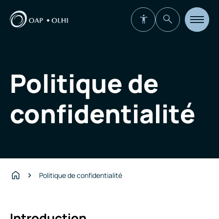
Ouvrir
la
navigat
du
site
Politique de
confidentialité
Politique de confidentialité
Accueil
Introduction