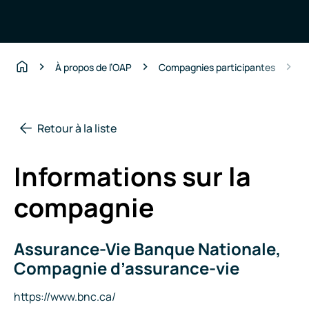
A
À propos de l’OAP
Compagnies participantes
Accueil
Retour à la liste
Informations sur la
compagnie
Assurance-Vie Banque Nationale,
Nom
de
Compagnie d’assurance-vie
la
compagnie
Site
https://www.bnc.ca/