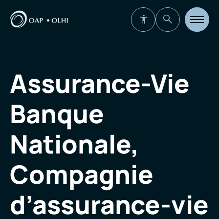
Ouvrir
la
navigat
du
site
Assurance-Vie
Banque
Nationale,
Compagnie
d’assurance-vie