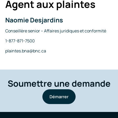
Agent aux plaintes
Internet
Naomie Desjardins
Nom
Titre
Conseillère senior – Affaires juridiques et conformité
Téléphone
1-877-871-7500
Courriel
plaintes.bna@bnc.ca
Soumettre une demande
Démarrer