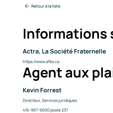
Retour à la liste
Informations 
Actra, La Société Fraternelle
Nom
de
la
Site
https://www.afbs.ca
Agent aux pla
compagnie
Internet
Kevin Forrest
Nom
Titre
Directeur, Services juridiques
Téléphone
416-967-6600 poste 237