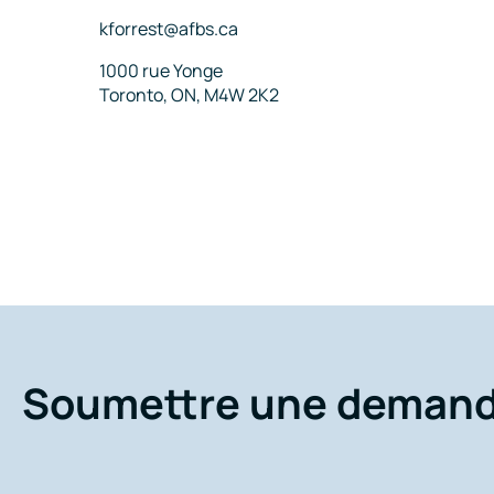
Courriel
kforrest@afbs.ca
Adresse
1000 rue Yonge
Toronto, ON, M4W 2K2
Soumettre une deman