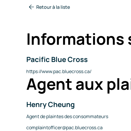
Retour à la liste
Informations 
Pacific Blue Cross
Nom
de
la
Site
https://www.pac.bluecross.ca/
Agent aux pla
compagnie
Internet
Henry Cheung
Nom
Titre
Agent de plaintes des consommateurs
Courriel
complaintofficer@pac.bluecross.ca