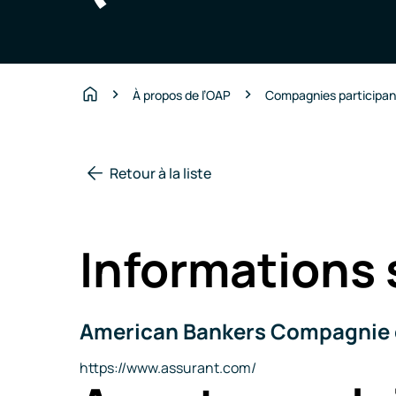
À propos de l’OAP
Compagnies participa
Accueil
Retour à la liste
Informations 
American Bankers Compagnie d’
Nom
de
la
Site
https://www.assurant.com/
compagnie
Internet