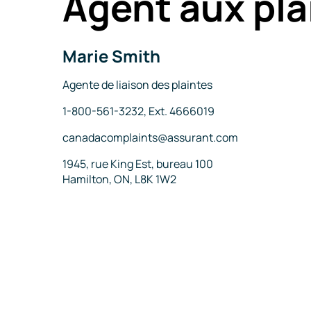
Agent aux pla
Marie Smith
Nom
Titre
Agente de liaison des plaintes
Téléphone
1-800-561-3232, Ext. 4666019
Courriel
canadacomplaints@assurant.com
Adresse
1945, rue King Est, bureau 100
Hamilton, ON, L8K 1W2