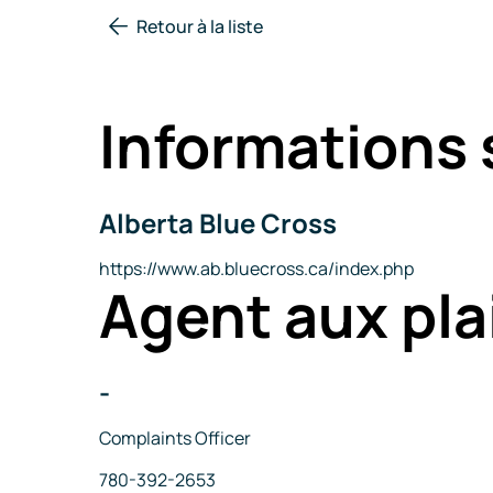
Retour à la liste
Informations 
Alberta Blue Cross
Nom
de
la
Site
https://www.ab.bluecross.ca/index.php
Agent aux pla
compagnie
Internet
-
Nom
Titre
Complaints Officer
Téléphone
780-392-2653