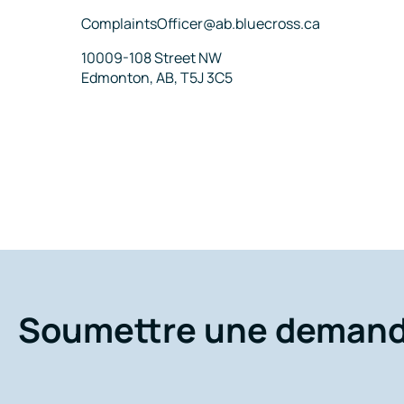
Courriel
ComplaintsOfficer@ab.bluecross.ca
Adresse
10009-108 Street NW
Edmonton, AB, T5J 3C5
Soumettre une deman