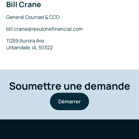
Bill Crane
Nom
Titre
General Counsel & CCO
Courriel
bill.crane@revolonefinancial.com
Adresse
11259 Aurora Ave
Urbandale, IA, 50322
Soumettre une demande
Démarrer