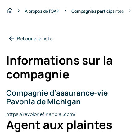
C
À propos de l’OAP
Compagnies participantes
Accueil
Retour à la liste
Informations sur la
compagnie
Compagnie d’assurance-vie
Nom
de
Pavonia de Michigan
la
compagnie
Site
https://revolonefinancial.com/
Agent aux plaintes
Internet