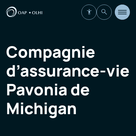
Ouvrir
la
navigat
du
site
Compagnie
d’assurance-vie
Pavonia de
Michigan