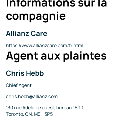
Informations sur la
compagnie
Allianz Care
Nom
de
la
Site
https://www.allianzcare.com/fr.html
Agent aux plaintes
compagnie
Internet
Chris Hebb
Nom
Titre
Chief Agent
Courriel
chris.hebb@allianz.com
Adresse
130 rue Adelaide ouest, bureau 1600
Toronto, ON, M5H 3P5