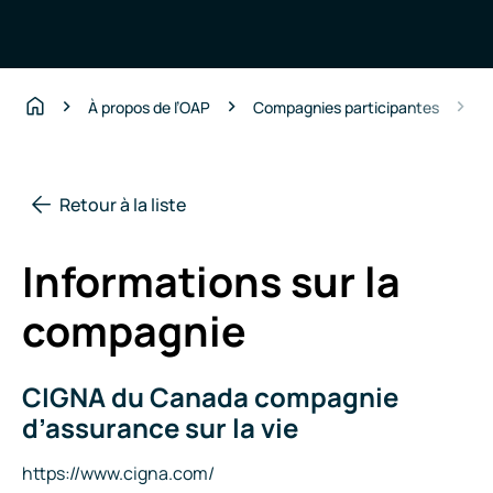
C
À propos de l’OAP
Compagnies participantes
Accueil
Retour à la liste
Informations sur la
compagnie
CIGNA du Canada compagnie
Nom
de
d’assurance sur la vie
la
compagnie
Site
https://www.cigna.com/