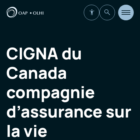
Ouvrir
la
navigat
du
site
CIGNA du
Canada
compagnie
d’assurance sur
la vie