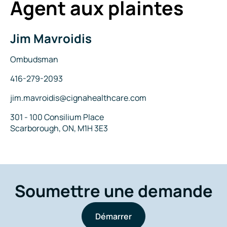
Agent aux plaintes
Internet
Jim Mavroidis
Nom
Titre
Ombudsman
Téléphone
416-279-2093
Courriel
jim.mavroidis@cignahealthcare.com
Adresse
301 - 100 Consilium Place
Scarborough, ON, M1H 3E3
Soumettre une demande
Démarrer