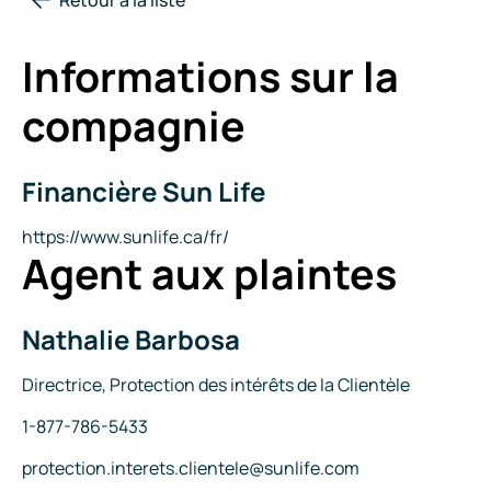
Informations sur la
compagnie
Financière Sun Life
Nom
de
la
Site
https://www.sunlife.ca/fr/
Agent aux plaintes
compagnie
Internet
Nathalie Barbosa
Nom
Titre
Directrice, Protection des intérêts de la Clientèle
Téléphone
1-877-786-5433
Courriel
protection.interets.clientele@sunlife.com