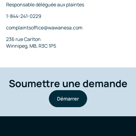
Titre
Responsable déléguée aux plaintes
Téléphone
1-844-241-0229
Courriel
complaintsoffice@wawanesa.com
Adresse
236 rue Carlton
Winnipeg, MB, R3C 1P5
Soumettre une demande
Démarrer