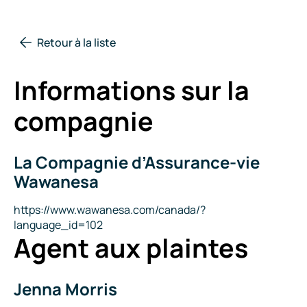
Retour à la liste
Informations sur la
compagnie
La Compagnie d’Assurance-vie
Nom
de
Wawanesa
la
compagnie
Site
https://www.wawanesa.com/canada/?
Internet
language_id=102
Agent aux plaintes
Jenna Morris
Nom