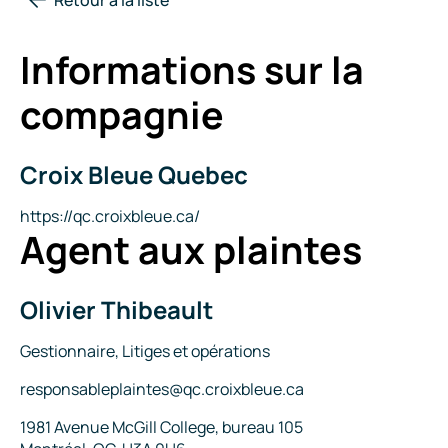
Informations sur la
compagnie
Croix Bleue Quebec
Nom
de
la
Site
https://qc.croixbleue.ca/
Agent aux plaintes
compagnie
Internet
Olivier Thibeault
Nom
Titre
Gestionnaire, Litiges et opérations
Courriel
responsableplaintes@qc.croixbleue.ca
Adresse
1981 Avenue McGill College, bureau 105