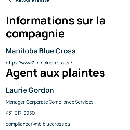
Informations sur la
compagnie
Manitoba Blue Cross
Nom
de
la
Site
https://www2.mb.bluecross.ca/
Agent aux plaintes
compagnie
Internet
Laurie Gordon
Nom
Titre
Manager, Corporate Compliance Services
Téléphone
431-317-9950
Courriel
compliance@mb.bluecross.ca