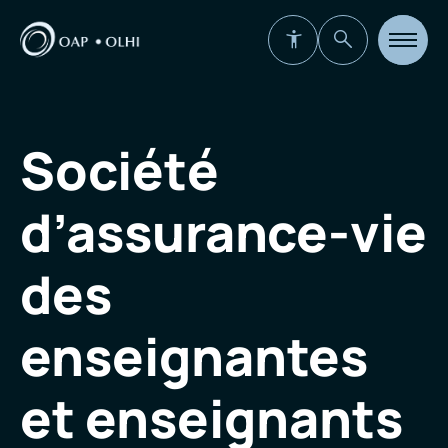
Ouvrir
la
navigat
du
site
Société
d’assurance-vie
des
enseignantes
et enseignants