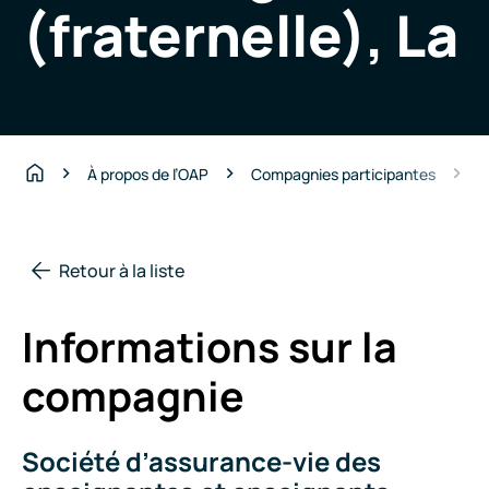
(fraternelle), La
S
À propos de l’OAP
Compagnies participantes
Accueil
Retour à la liste
Informations sur la
compagnie
Société d’assurance-vie des
Nom
de