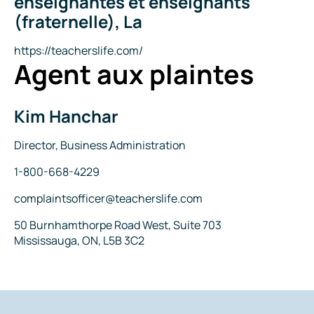
enseignantes et enseignants
la
(fraternelle), La
compagnie
Site
https://teacherslife.com/
Agent aux plaintes
Internet
Kim Hanchar
Nom
Titre
Director, Business Administration
Téléphone
1-800-668-4229
Courriel
complaintsofficer@teacherslife.com
Adresse
50 Burnhamthorpe Road West, Suite 703
Mississauga, ON, L5B 3C2