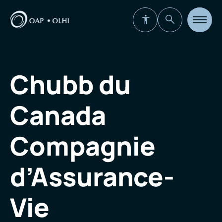
Ouvrir
la
navigat
du
site
Chubb du
Canada
Compagnie
d’Assurance-
Vie