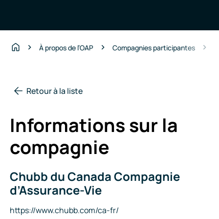
C
À propos de l’OAP
Compagnies participantes
Accueil
Retour à la liste
Informations sur la
compagnie
Chubb du Canada Compagnie
Nom
de
d’Assurance-Vie
la
compagnie
Site
https://www.chubb.com/ca-fr/