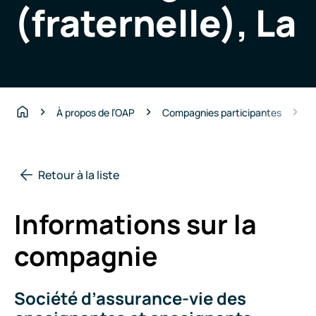
(fraternelle), La
S
À propos de l’OAP
Compagnies participantes
Accueil
Retour à la liste
Informations sur la
compagnie
Société d’assurance-vie des
Nom
de