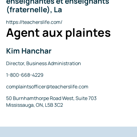
enseignantes et enseignants
la
(fraternelle), La
compagnie
Site
https://teacherslife.com/
Agent aux plaintes
Internet
Kim Hanchar
Nom
Titre
Director, Business Administration
Téléphone
1-800-668-4229
Courriel
complaintsofficer@teacherslife.com
Adresse
50 Burnhamthorpe Road West, Suite 703
Mississauga, ON, L5B 3C2