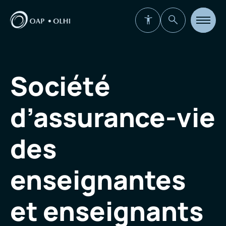
Ouvrir
la
navigat
du
site
Société
d’assurance-vie
des
enseignantes
et enseignants