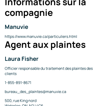
Informations sur la
compagnie
Manuvie
Nom
de
la
Site
https://www.manuvie.ca/particuliers.html
Agent aux plaintes
compagnie
Internet
Laura Fisher
Nom
Titre
Officier responsable du traitement des plaintes des
clients
Téléphone
1-855-891-8671
Courriel
bureau_des_plaintes@manuvie.ca
Adresse
500, rue King nord
Waterloo, ON, N2J 4C6