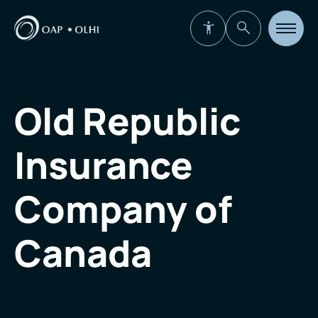
Ouvrir
la
navigat
du
site
Old Republic
Insurance
Company of
Canada