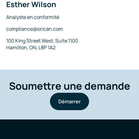
Esther Wilson
Nom
Titre
Analyste en conformité
Courriel
compliance@orican.com
Adresse
100 King Street West, Suite 1100
Hamilton, ON, L8P 1A2
Soumettre une demande
Démarrer