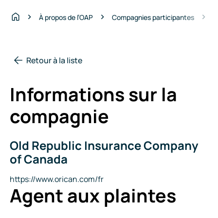
O
À propos de l’OAP
Compagnies participantes
Accueil
Retour à la liste
Informations sur la
compagnie
Old Republic Insurance Company
Nom
de
of Canada
la
compagnie
Site
https://www.orican.com/fr
Agent aux plaintes
Internet