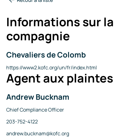
Informations sur la
compagnie
Chevaliers de Colomb
Nom
de
la
Site
https://www2.kofc.org/un/fr/index.html
Agent aux plaintes
compagnie
Internet
Andrew Bucknam
Nom
Titre
Chief Compliance Officer
Téléphone
203-752-4122
Courriel
andrew.bucknam@kofc.org