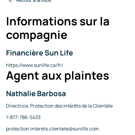
Informations sur la
compagnie
Financière Sun Life
Nom
de
la
Site
https://www.sunlife.ca/fr/
Agent aux plaintes
compagnie
Internet
Nathalie Barbosa
Nom
Titre
Directrice, Protection des intérêts de la Clientèle
Téléphone
1-877-786-5433
Courriel
protection.interets.clientele@sunlife.com