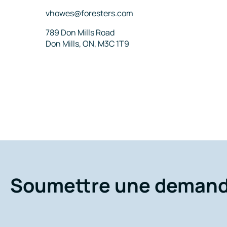
Courriel
vhowes@foresters.com
Adresse
789 Don Mills Road
Don Mills, ON, M3C 1T9
Soumettre une deman