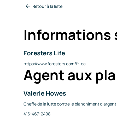
Retour à la liste
Informations 
Foresters Life
Nom
de
la
Site
https://www.foresters.com/fr-ca
Agent aux pla
compagnie
Internet
Valerie Howes
Nom
Titre
Cheffe de la lutte contre le blanchiment d’argen
Téléphone
416-467-2498