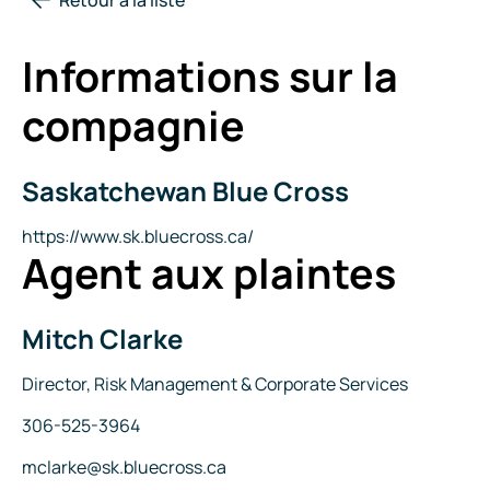
Informations sur la
compagnie
Saskatchewan Blue Cross
Nom
de
la
Site
https://www.sk.bluecross.ca/
Agent aux plaintes
compagnie
Internet
Mitch Clarke
Nom
Titre
Director, Risk Management & Corporate Services
Téléphone
306-525-3964
Courriel
mclarke@sk.bluecross.ca