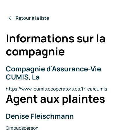
Retour à la liste
Informations sur la
compagnie
Compagnie d’Assurance-Vie
Nom
de
CUMIS, La
la
compagnie
Site
https://www-cumis.cooperators.ca/fr-ca/cumis
Agent aux plaintes
Internet
Denise Fleischmann
Nom
Titre
Ombudsperson