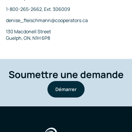
Téléphone
1-800-265-2662, Ext. 306009
Courriel
denise_fleischmann@cooperators.ca
Adresse
130 Macdonell Street
Guelph, ON, N1H 6P8
Soumettre une demande
Démarrer