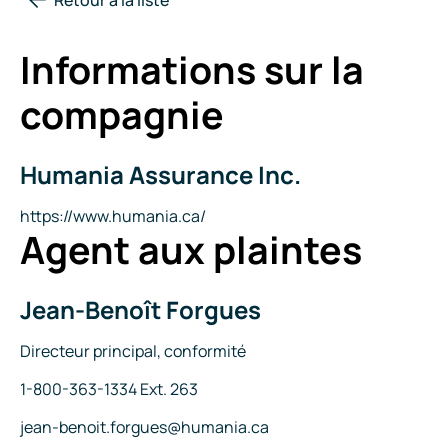
Informations sur la
compagnie
Humania Assurance Inc.
Nom
de
la
Site
https://www.humania.ca/
Agent aux plaintes
compagnie
Internet
Jean-Benoît Forgues
Nom
Titre
Directeur principal, conformité
Téléphone
1-800-363-1334 Ext. 263
Courriel
jean-benoit.forgues@humania.ca