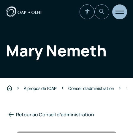
Ouvrir
la
navigat
du
site
Mary Nemeth
Mar
À propos de l’OAP
Conseil d’administration
Accueil
Retour au Conseil d’administration